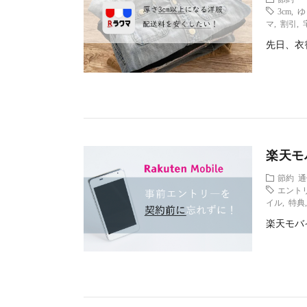
3cm
,
ゆ
マ
,
割引
,
先日、衣
楽天モ
節約
通
エント
イル
,
特典
楽天モバ