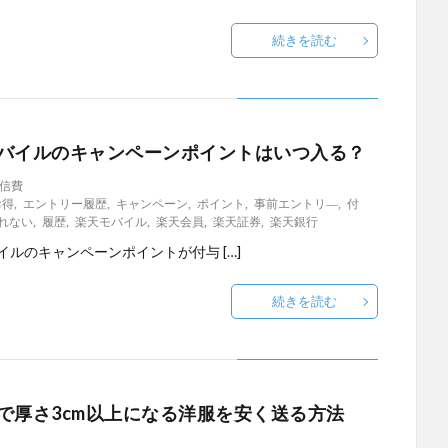
続きを読む
バイルのキャンペーンポイントはいつ入る？
信費
お得
,
エントリー履歴
,
キャンペーン
,
ポイント
,
事前エントリ―
,
付
れない
,
履歴
,
楽天モバイル
,
楽天会員
,
楽天証券
,
楽天銀行
イルのキャンペーンポイントが付与 […]
続きを読む
で厚さ3cm以上になる洋服を安く送る方法