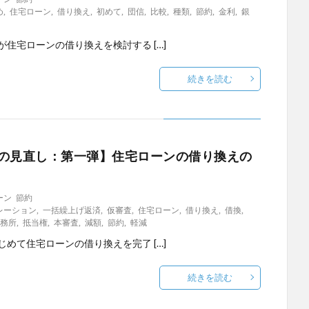
め
,
住宅ローン
,
借り換え
,
初めて
,
団信
,
比較
,
種類
,
節約
,
金利
,
銀
が住宅ローンの借り換えを検討する […]
続きを読む
の見直し：第一弾】住宅ローンの借り換えの
ーン
節約
レーション
,
一括繰上げ返済
,
仮審査
,
住宅ローン
,
借り換え
,
借換
,
事務所
,
抵当権
,
本審査
,
減額
,
節約
,
軽減
じめて住宅ローンの借り換えを完了 […]
続きを読む