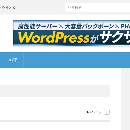
料理
1/2ページ
>