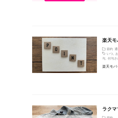
楽天モ
節約
通
いつ
,
与
,
付与さ
楽天モバ
ラクマ
節約