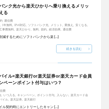
バンク光から楽天ひかりへ乗り換えるメリッ
える
約
通信費
,
1年無料
,
IPv6対応
,
ソフトバンク光
,
メリット
,
乗換え
,
安くなる
,
工事費無料
,
楽天ひかり
,
無料
,
節約
,
経済効果
,
通信費
削減するためにソフトバンクから楽 […]
続きを読む
バイル×楽天銀行or楽天証券or楽天カード会員
ンペーンポイント付与はいつ？
信費
与
,
いつ入る
,
キャンペーン
,
ポイント付与
,
入らない
,
楽天カード会
バイル
,
楽天証券
,
楽天銀行
イル契約時にエントリーしたキャン […]