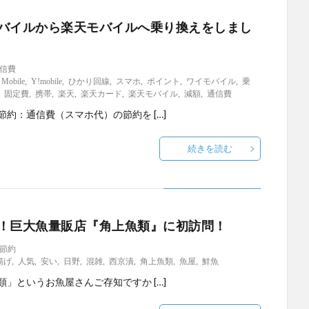
バイルから楽天モバイルへ乗り換えをしまし
信費
 Mobile
,
Y!mobile
,
ひかり回線
,
スマホ
,
ポイント
,
ワイモバイル
,
乗
,
固定費
,
携帯
,
楽天
,
楽天カード
,
楽天モバイル
,
減額
,
通信費
節約：通信費（スマホ代）の節約を […]
続きを読む
！巨大魚量販店『角上魚類』に初訪問！
節約
揚げ
,
人気
,
安い
,
日野
,
混雑
,
西京漬
,
角上魚類
,
魚屋
,
鮮魚
類」というお魚屋さんご存知ですか […]