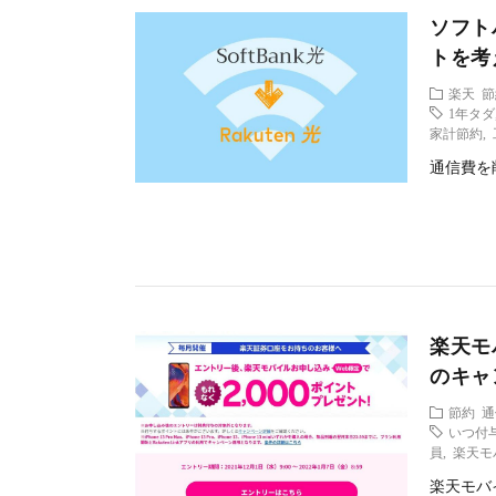
ソフト
トを考
楽天
節
1年タダ
家計節約
,
通信費を
楽天モ
のキャ
節約
通
いつ付
員
,
楽天モ
楽天モバ