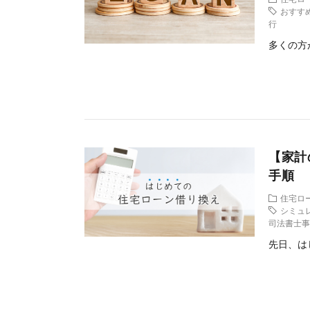
おすす
行
多くの方
【家計
手順
住宅ロ
シミュ
司法書士
先日、は