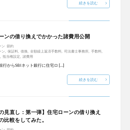
続きを読む
ーンの借り換えでかかった諸費用公開
ーン
節約
ーン
,
保証料
,
借換
,
全額繰上返済手数料
,
司法書士事務所
,
手数料
,
消
,
抵当権設定
,
諸費用
行からSBIネット銀行に住宅ロ […]
続きを読む
の見直し：第一弾】住宅ローンの借り換え
の比較をしてみた。
ーン
節約