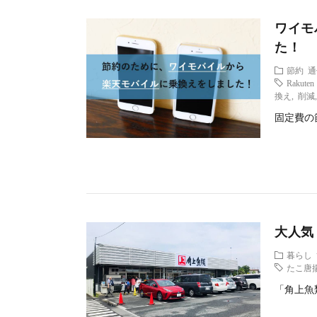
ワイモ
た！
節約
通
Rakuten
換え
,
削減
固定費の
大人気
暮らし
たこ唐
「角上魚