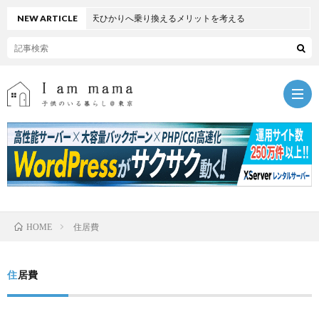
フトバンク光から楽天ひかりへ乗り換えるメリットを考える
NEW ARTICLE
暮
ら
子
住居費
HOME
し
育
お
住居費
て
出
節