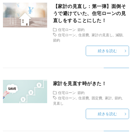
か
約
料
【家計の見直し：第一弾】面倒そ
うで避けていた、住宅ローンの見
け
理
直しをすることにした！
住宅ローン
節約
住宅ローン
,
住居費
,
家計の見直し
,
減額
,
節約
続きを読む
家計を見直す時がきた！
住宅ローン
節約
住宅ローン
,
住居費
,
固定費
,
家計
,
節約
,
見直し
続きを読む